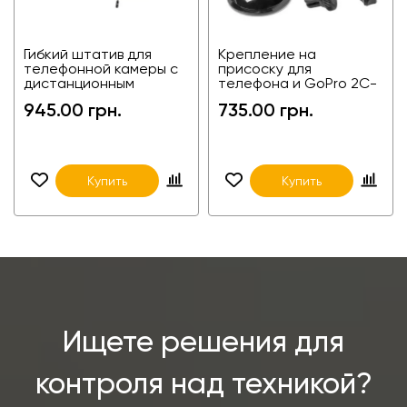
Гибкий штатив для
Крепление на
телефонной камеры с
присоску для
дистанционным
телефона и GoPro 2С-
управлением по
GP61a
945.00 грн.
735.00 грн.
Bluetooth 2С-GP103E
Купить
Купить
Ищете решения для
контроля над техникой?