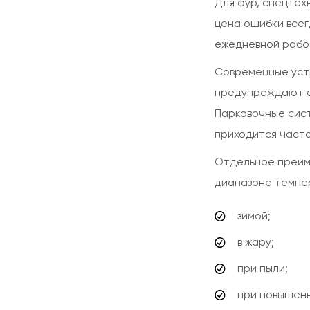
Для фур, спецтех
цена ошибки всег
ежедневной рабо
Современные устр
предупреждают о 
Парковочные сист
приходится часто
Отдельное преиму
диапазоне темпер
зимой;
в жару;
при пыли;
при повышен