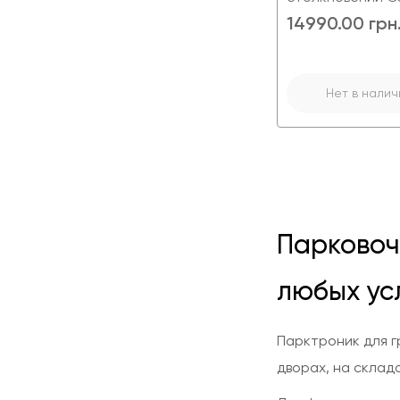
14990.00 грн
Нет в налич
Парковоч
любых ус
Парктроник для г
дворах, на склад