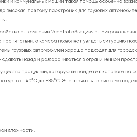
ники и коммунальных машин такая помощь особенно важна,
да высокая, поэтому парктроник для грузовых автомоби
ты.
ойства от компании 2control объединяют микроволновые
препятствии, а камера позволяет увидеть ситуацию поз
емы грузовых автомобилей хорошо подходят для городск
 сдавать назад и разворачиваться в ограниченном прост
щество продукции, которую вы найдете в каталоге на са
атур: от -40°C до +85°C. Это значит, что система наде
ной влажности.