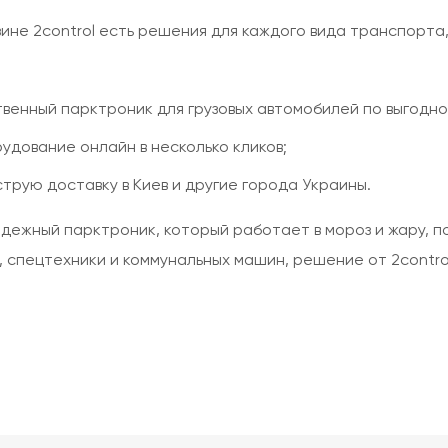
ине 2control есть решения для каждого вида транспорта
твенный парктроник для грузовых автомобилей по выгодно
рудование онлайн в несколько кликов;
трую доставку в Киев и другие города Украины.
адежный парктроник, который работает в мороз и жару, по
, спецтехники и коммунальных машин, решение от 2contr