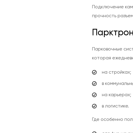
Подключение каме
прочность разъем
Парктрони
Парковочные сист
которая ежеднев
на стройках;
в коммунальн
на карьерах;
в логистике.
Где особенно пол