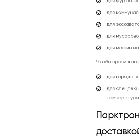
для фур на с
для коммунал
для экскават
для мусорово
для машин н
Чтобы правильно 
для города в
для спецтехн
температуры 
Парктрони
доставко