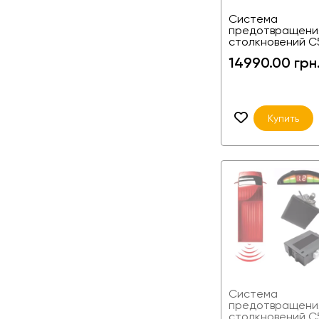
Разрешение
1024
Система
Размеры
174х1
предотвращени
столкновений C
14990.00 грн
Купить
Рабочая температ
Гарантия
Питание
Класс
водонепроницаем
Угол обзора
Система
предотвращени
столкновений C