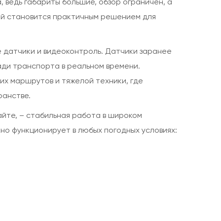
 ведь габариты большие, обзор ограничен, а
лей становится практичным решением для
 датчики и видеоконтроль. Датчики заранее
ади транспорта в реальном времени.
их маршрутов и тяжелой техники, где
ранстве.
йте, – стабильная работа в широком
жно функционирует в любых погодных условиях: