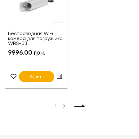
Угол обзора
150°/170°
Минимальная
0,1 люкс
(H)
освещенность
Питание камер
DC12-24V
Беспроводные
2,4 ГГц
технологии
Беспроводная WiFi
камера для погрузчика
WRS-03
9996.00 грн.
Купить
Разрешающая
720P
способность
Угол обзора
45°
1
2
Баланс
Автоматический
белого
Стандарт
PAL/NTSC
видеосигнала
Минимальная
0 люкс (с ИК)
освещенность