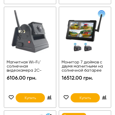
Активных
1920 x
пикселей
1080
Подсветка
Да
Класс защиты
IP67
(Влагостойкость)
Сенсор
1/3"
Обьектив
2.8 мм
Магнитная Wi-Fi/
Монитор 7 дюймов с
солнечная
двумя магнитными на
видеокамера 2C-
солнечной батарее
WIFIS03
камерами с WIFI 2C-
6106.00 грн.
16512.00 грн.
FA7W010-2
Купить
Купить
Тип
беспроводная
Разрешающая
1080P
Wi-Fi камера
способность