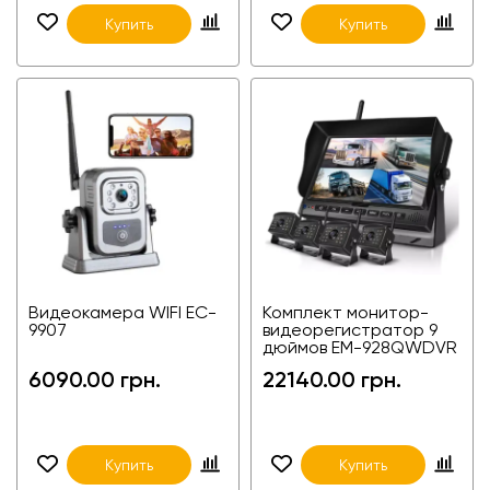
Купить
Купить
Видеокамера WIFI EC-
Комплект монитор-
9907
видеорегистратор 9
дюймов EM-928QWDVR
+ 4 wi-fi камеры для
6090.00 грн.
22140.00 грн.
фур, агротехники,
спецтехники
Купить
Купить