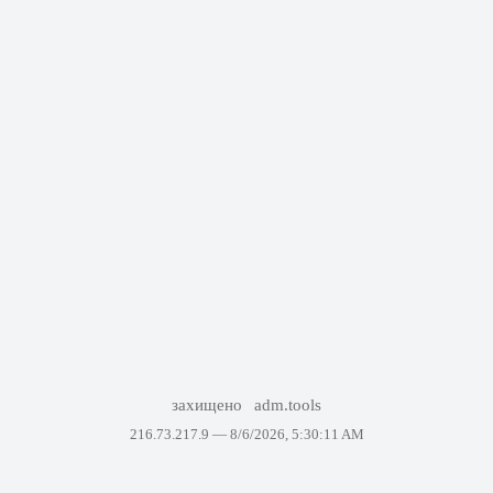
захищено
adm.tools
216.73.217.9 —
8/6/2026, 5:30:11 AM