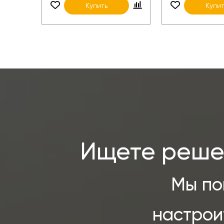
Купить
Купит
Ищете решен
Мы по
настрои