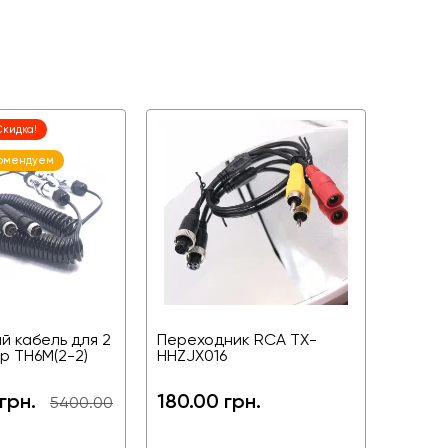
Скидка!
омендуем
й кабель для 2
Переходник RCA TX-
р TH6M(2-2)
HHZJX016
грн.
180.00 грн.
5400.00