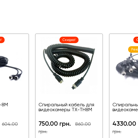
!
Скидка!
Рек
X-8M
Спиральный кабель для
Спиральны
видеокамеры TX-TH8M
видеокаме
750.00 грн.
4330.00 
604.00
860.00
грн.
грн.