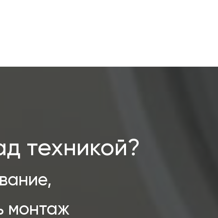
ад техникой?
вание,
ь монтаж