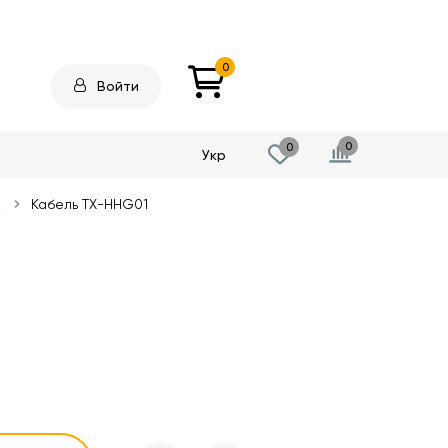
0
Войти
0
0
Укр
Кабель TX-HHG01