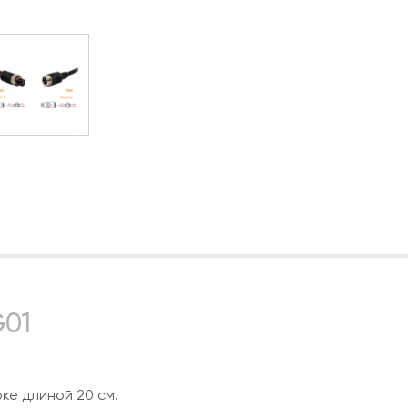
G01
оке длиной 20 см.