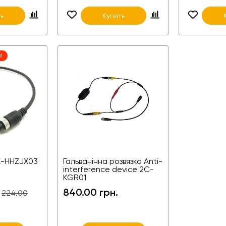
ь
Купить
!
X-HHZJX03
Гальванічна розвязка Anti-
interference device 2C-
KGR01
840.00 грн.
224.00