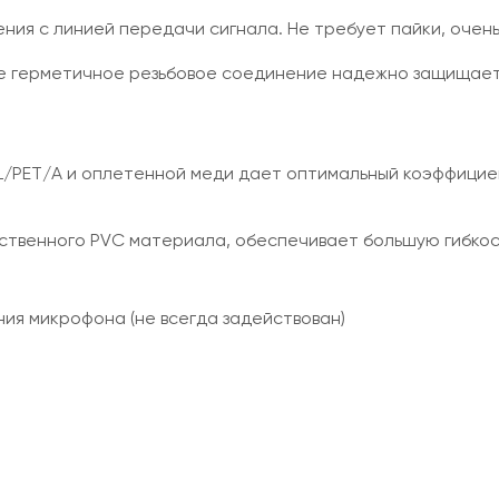
я с линией передачи сигнала. Не требует пайки, очень
е герметичное резьбовое соединение надежно защищает
/PET/A и оплетенной меди дает оптимальный коэффицие
ественного PVC материала, обеспечивает большую гибкос
ия микрофона (не всегда задействован)