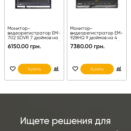
Монитор-
Монитор-
видеорегистратор EM-
видеорегистратор EM-
702 SDVR 7 дюймов на
928HQ 9 дюймов на 4
2 камеры (2-канальный)
камеры (4-канальный)
6150.00 грн.
7380.00 грн.
для фур, агротехники,
для фур, агротехники,
спецтехники
спецтехники
Купить
Купить
Ищете решения для