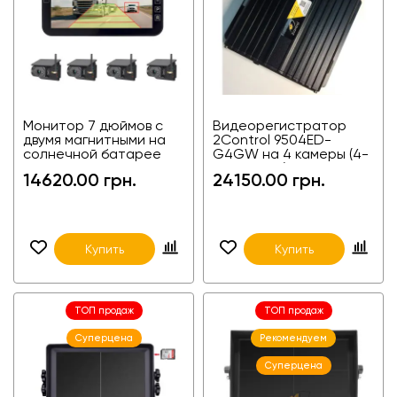
Монитор 7 дюймов с
Видеорегистратор
двумя магнитными на
2Control 9504ED-
солнечной батарее
G4GW на 4 камеры (4-
камерами с WIFI 2C-
канальный) для фур,
14620.00 грн.
24150.00 грн.
FA7W06-2
агротехники и
спецтехники
Купить
Купить
ТОП продаж
ТОП продаж
Суперцена
Рекомендуем
Суперцена