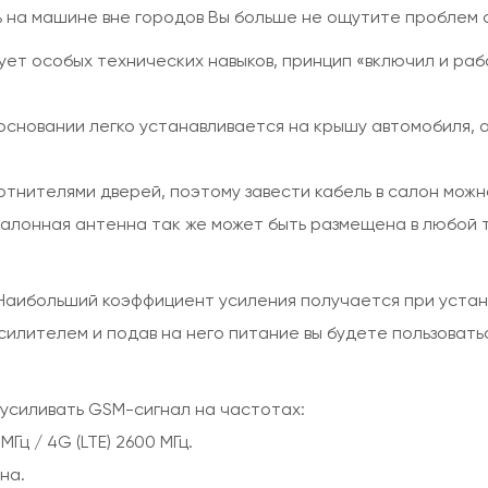
 на машине вне городов Вы больше не ощутите проблем с
ует особых технических навыков, принцип «включил и ра
основании легко устанавливается на крышу автомобиля, 
отнителями дверей, поэтому завести кабель в салон можн
Салонная антенна так же может быть размещена в любой 
 Наибольший коэффициент усиления получается при устан
силителем и подав на него питание вы будете пользоват
усиливать GSM-сигнал на частотах:
Гц / 4G (LTE) 2600 МГц.
на.