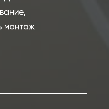
вание,
ь монтаж