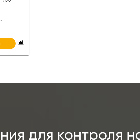
.
ь
ия для контроля н