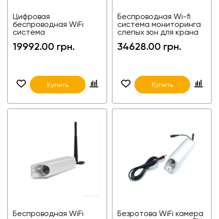
Цифровая
Беспроводная Wi-fi
беспроводная WiFi
система мониторинга
система
слепых зон для крана
видеонаблюдения для
камера с
19992.00 грн.
34628.00 грн.
погрузчика WRC-704C
масштабированием
WRS-1014X
Купить
Купить
Беспроводная WiFi
Безротова WiFi камера