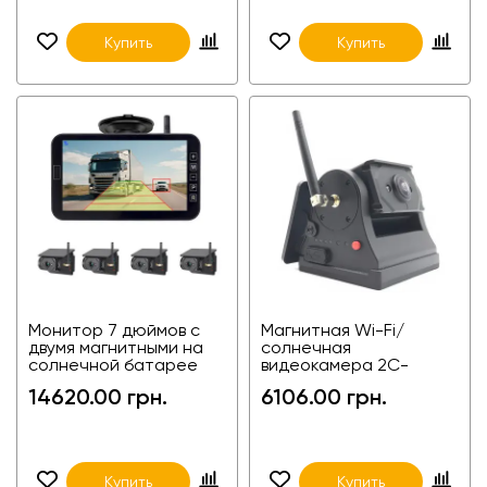
Купить
Купить
Монитор 7 дюймов с
Магнитная Wi-Fi/
двумя магнитными на
солнечная
солнечной батарее
видеокамера 2C-
камерами с WIFI 2C-
WIFIS03
14620.00 грн.
6106.00 грн.
FA7W06-2
Купить
Купить