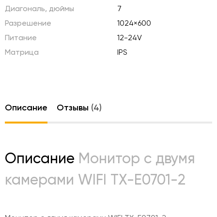
Диагональ, дюймы
7
Разрешение
1024×600
Питание
12-24V
Матрица
IPS
Описание
Отзывы
(4)
Описание
Монитор с двумя
камерами WIFI TX-E0701-2