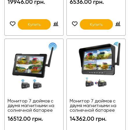
19946.00 грн.
6536.00 грн.
лазерной камерой на
Wifi 2C-WIFITR01 720P-
магните для погрузчика
PAL
Купить
Купить
Монитор 7 дюймов с
Монитор 7 дюймов с
двумя магнитными на
двумя магнитными на
солнечной батарее
солнечной батарее
камерами с WIFI 2C-
камерами с WIFI 2C-
16512.00 грн.
14362.00 грн.
FA7W010-2
FA7W08-2