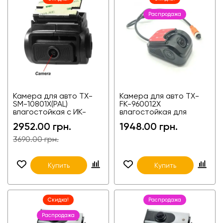
Распродажа
Камера для авто TX-
Камера для авто TX-
SM-10801X(PAL)
FK-960012X
влагостойкая с ИК-
влагостойкая для
подсветкой,
грузовиков и фур
2952.00 грн.
1948.00 грн.
универсальная
3690.00 грн.
Купить
Купить
Скидка!
Распродажа
Распродажа