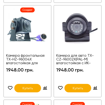
Скидка!
Камера фронтальная
Камера для авто TX-
TX-HZ-96004X
CZ-96002X(PAL-M)
влагостойкая для
влагостойкая с ИК-
грузовиков и фур
подсветкой,
1948.00 грн.
1948.00 грн.
универсальная
Купить
Купить
Скидка!
Скидка!