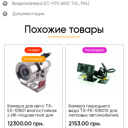
Видеокамера EC-970 (600 TVL, PAL)
Документация
Похожие товары
Скидка!
Распродажа
Суперцена
Камера для авто TX-
Камера переднего
EX-10801 влагостойкая
вида TX-FK-10801X для
с ИК-подсветкой для
легковых автомобилей,
грузовиков и фур
грузовиков и фур,
12300.00 грн.
2153.00 грн.
автобусов,