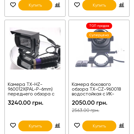
Купить
Купить
ТОП продаж
Суперцена
Камера TX-HZ-
Камера бокового
960012X(PAL-P-6mm)
обзора TX-CZ-960018
переднего обзора с
водостойкая с ИК-
ИК-подсветкой
подсветкой для
3240.00 грн.
2050.00 грн.
влагостойкая, для авто,
грузовиков и фур
универсальная
2563.00 грн.
автомобильная камера
Купить
Купить