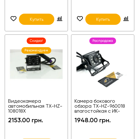
спецтехники
Купить
Купить
Скидка!
Распродажа
Рекомендуем
Видеокамера
Камера бокового
автомобильная TX-HZ-
обзора TX-HZ-960018
108018X
влагостойкая с ИК-
подсветкой для
2153.00 грн.
1948.00 грн.
грузовиков и фур