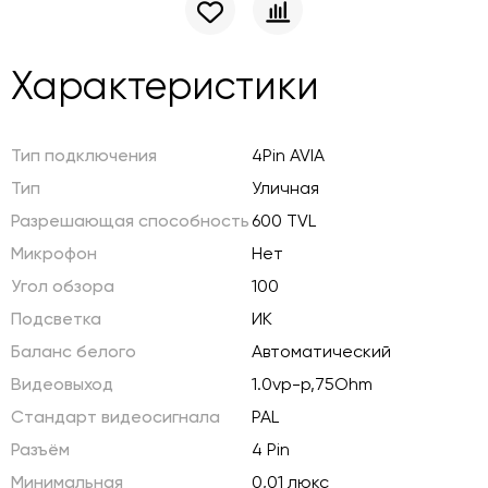
Характеристики
Тип подключения
4Pin AVIA
Тип
Уличная
Разрешающая способность
600 TVL
Микрофон
Нет
Угол обзора
100
Подсветка
ИК
Баланс белого
Автоматический
Видеовыход
1.0vp-p,75Ohm
Стандарт видеосигнала
PAL
Разъём
4 Pin
Минимальная
0,01 люкс