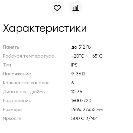
Характеристики
Память
до 512 Гб
Рабочая температура
-20°C ~ +65°C
Тип
IPS
Напряжение
9-36 В
Количество каналов
6
Диагональ, дюймы
10.36
Разрешение
1600×720
Размеры
269х127х55 мм
Яркость
500 CD/M2