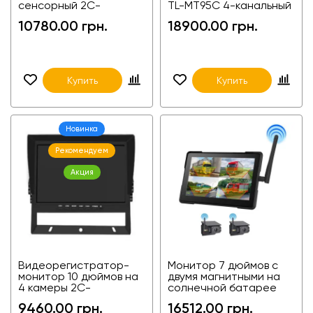
сенсорный 2C-
TL-MT95C 4-канальный
FGM100406 10.36
4G GPS Wi-Fi со
10780.00 грн.
18900.00 грн.
дюймов на 4 камеры
встроенной
(4-канальный) +BSD для
фронтальной камерой
фур, агротехники и
для такси, автобусов,
спецтехники
микроавтобусов и
грузовиков, фур,
Купить
Купить
агротехники и
спецтехники.
Новинка
Рекомендуем
Акция
Видеорегистратор-
Монитор 7 дюймов с
монитор 10 дюймов на
двумя магнитными на
4 камеры 2C-
солнечной батарее
FGM100401-DZ
камерами с WIFI 2C-
9460.00 грн.
16512.00 грн.
FA7W010-2