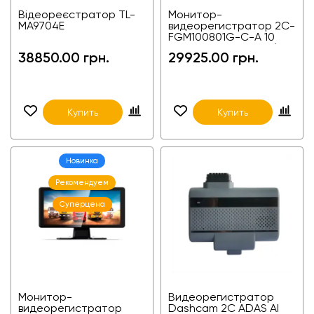
Відеореєстратор TL-
Монитор-
MA9704E
видеорегистратор 2C-
FGM100801G-C-A 10
дюймов на 8 камер (8-
38850.00 грн.
29925.00 грн.
канальный) 4G GPS
Купить
Купить
Новинка
Рекомендуем
Суперцена
Монитор-
Видеорегистратор
видеорегистратор
Dashcam 2C ADAS AI