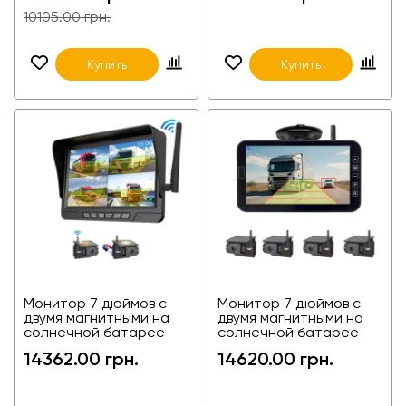
10105.00 грн.
Купить
Купить
Монитор 7 дюймов с
Монитор 7 дюймов с
двумя магнитными на
двумя магнитными на
солнечной батарее
солнечной батарее
камерами с WIFI 2C-
камерами с WIFI 2C-
14362.00 грн.
14620.00 грн.
FA7W08-2
FA7W06-2