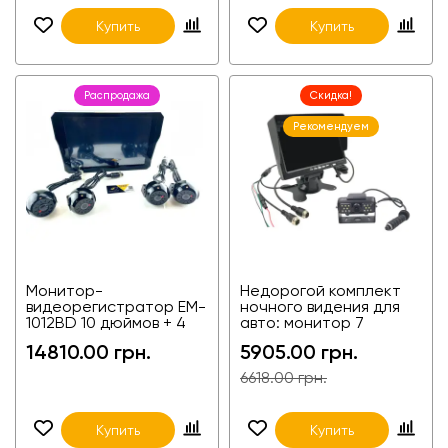
Купить
Купить
Распродажа
Скидка!
Рекомендуем
Монитор-
Недорогой комплект
видеорегистратор EM-
ночного видения для
1012BD 10 дюймов + 4
авто: монитор 7
камеры с функцией
дюймов + ИК камера
14810.00 грн.
5905.00 грн.
обнаружения слепых
для авто, грузовиков,
зон для фур,
агротехники,
6618.00 грн.
агротехники и
спецтехники
спецтехники
Купить
Купить