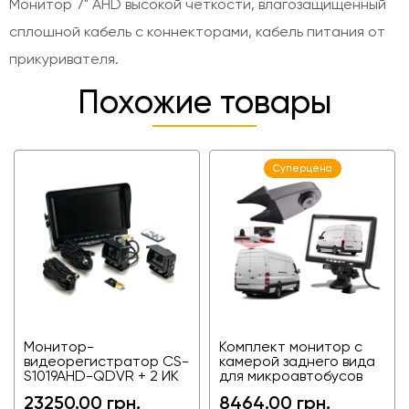
Монитор 7" AHD высокой четкости, влагозащищенный
сплошной кабель с коннекторами, кабель питания от
прикуривателя.
Похожие товары
Суперцена
Монитор-
Комплект монитор с
видеорегистратор CS-
камерой заднего вида
S1019AHD-QDVR + 2 ИК
для микроавтобусов
камеры кругового
Mercedes Sprinter,
23250.00 грн.
8464.00 грн.
обзора для тракторов,
Volkswagen Crafter,