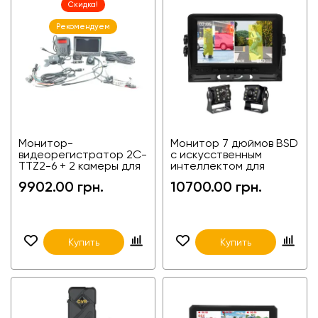
Скидка!
Рекомендуем
Монитор-
Монитор 7 дюймов BSD
видеорегистратор 2C-
с искусственным
TTZ2-6 + 2 камеры для
интеллектом для
фур, агротехники и
обнаружения
9902.00 грн.
10700.00 грн.
спецтехники
пешеходов и
транспортных средств
KM0707DVR BSD+2PCS
of KCB028
Купить
Купить