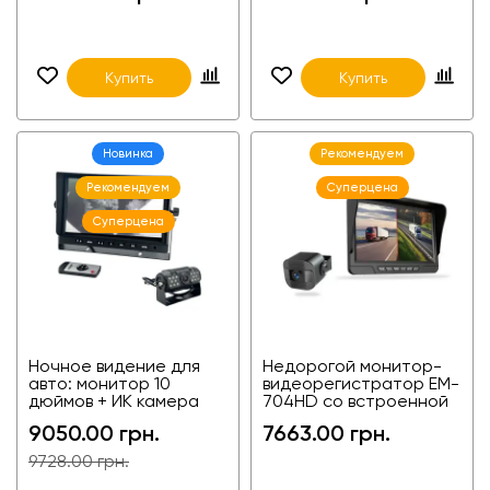
комбайнов и
Ford transit, Opel Vivaro
агротехники
Купить
Купить
Новинка
Рекомендуем
Рекомендуем
Суперцена
Суперцена
Ночное видение для
Недорогой монитор-
авто: монитор 10
видеорегистратор EM-
дюймов + ИК камера
704HD со встроенной
для авто, грузовиков,
фронтальной камерой
9050.00 грн.
7663.00 грн.
агротехники,
+ камера заднего вида
спецтехники
для фур, агротехники и
9728.00 грн.
спецтехники