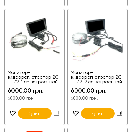
Монитор-
Монитор-
видеорегистратор 2C-
видеорегистратор 2C-
TTZ2-1 со встроенной
TTZ2-2 со встроенной
передней камерой +
передней камерой +
6000.00 грн.
6000.00 грн.
камера заднего вида
камера заднего вида
для фур, агротехники и
для фур, агротехники и
6888.00 грн.
6888.00 грн.
спецтехники
спецтехники
Купить
Купить