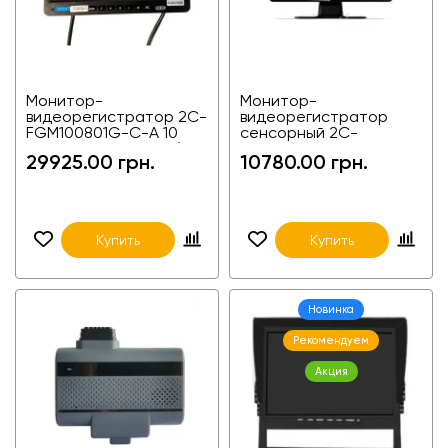
Монитор-
Монитор-
видеорегистратор 2C-
видеорегистратор
FGM100801G-C-A 10
сенсорный 2C-
дюймов на 8 камер (8-
FGM100406 10.36
29925.00 грн.
10780.00 грн.
канальный) 4G GPS
дюймов на 4 камеры
(4-канальный) +BSD для
фур, агротехники и
спецтехники
Купить
Купить
Новинка
Рекомендуем
Акция