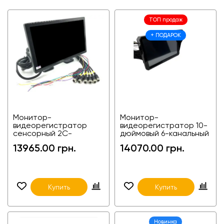
ТОП продаж
+ ПОДАРОК
Монитор-
Монитор-
видеорегистратор
видеорегистратор 10-
сенсорный 2C-
дюймовый 6-канальный
FGM100602 10.1 дюймов
с сенсорным экраном
13965.00 грн.
14070.00 грн.
на 6 камер (6-
EM-1012S
канальный) для фур,
агротехники и
спецтехники
Купить
Купить
Новинка