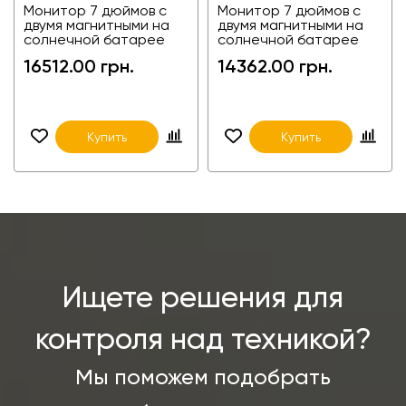
Монитор 7 дюймов с
Монитор 7 дюймов с
двумя магнитными на
двумя магнитными на
солнечной батарее
солнечной батарее
камерами с WIFI 2C-
камерами с WIFI 2C-
16512.00 грн.
14362.00 грн.
FA7W010-2
FA7W08-2
Купить
Купить
Ищете решения для
контроля над техникой?
Мы поможем подобрать