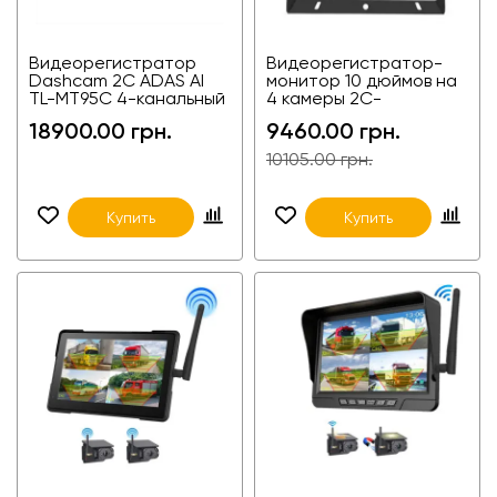
Видеорегистратор
Видеорегистратор-
Dashcam 2C ADAS AI
монитор 10 дюймов на
TL-MT95C 4-канальный
4 камеры 2C-
4G GPS Wi-Fi со
FGM100401-DZ
18900.00 грн.
9460.00 грн.
встроенной
фронтальной камерой
10105.00 грн.
для такси, автобусов,
микроавтобусов и
грузовиков, фур,
Купить
Купить
агротехники и
спецтехники.