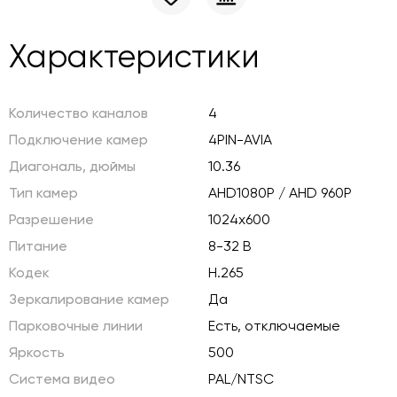
Характеристики
Количество каналов
4
Подключение камер
4PIN-AVIA
Диагональ, дюймы
10.36
Тип камер
AHD1080P / AHD 960P
Разрешение
1024х600
Питание
8-32 В
Кодек
H.265
Зеркалирование камер
Да
Парковочные линии
Есть, отключаемые
Яркость
500
Система видео
PAL/NTSC