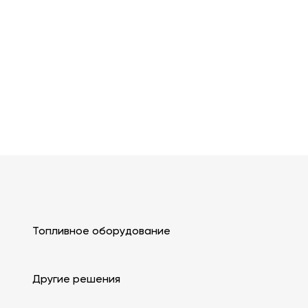
Микрофон
Да
Микрофон
Да
Реле
Нет
Реле
Нет
блокировки
блокировки
GPS и GSM
Внутренние
GPS и GSM
внутренние
антенны
антенны
Топливное оборудование
Другие решения