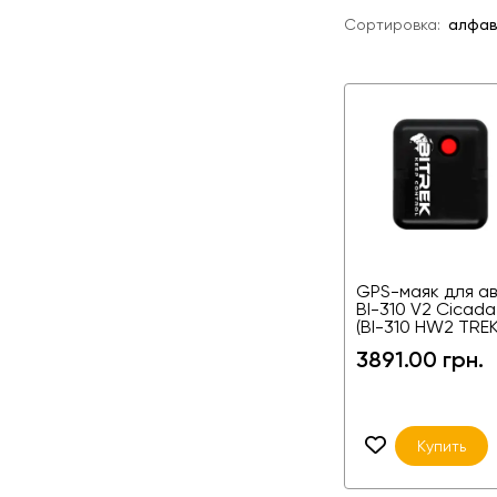
Сортировка:
алфа
GPS-маяк для а
BI-310 V2 Cicada
(BI-310 HW2 TREK
3891.00 грн.
Купить
GPS и GSM
Внутре