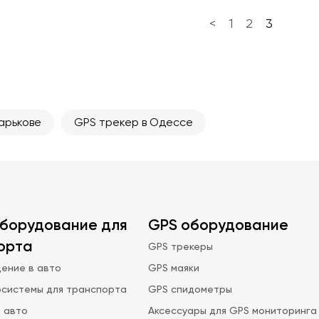
DOU, SBAS, QZSS, DGPS,
связи
Bluetooth
Стандарт
GSM
PS
для
передачи
900/1800
<
1
2
3
настройки
данных
icro-SIM
Класс
GPRS multi-
Каналы
GPRS, SMS
GPRS
slot class 12
связи
SIM-карты
1
Класс
10
GPRS
арькове
GPS трекер в Одессе
борудование для
GPS оборудование
орта
GPS трекеры
ение в авто
GPS маяки
осистемы для транспорта
GPS спидометры
 авто
Аксессуары для GPS мониторинга