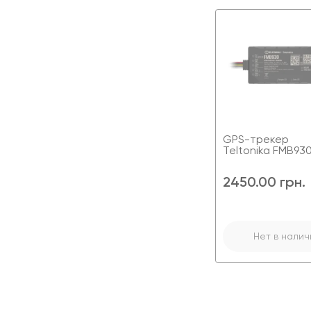
антенны
Гарантия
1 год
Стандарт
GSM
передачи
900/180
данных
Каналы
GPRS
связи
Класс
10
GPRS
GPS-трекер
Teltonika FMB93
2450.00 грн.
Нет в налич
GPS и GSM
Вну
антенны
коэ
Каналы связи
GS
Тип
GPS