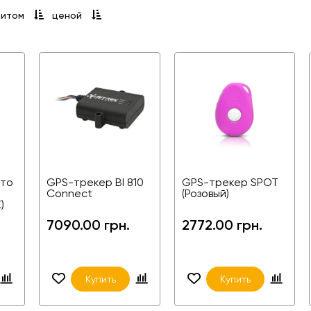
витом
ценой
вто
GPS-трекер BI 810
GPS-трекер SPOT
Connect
(Розовый)
)
7090.00 грн.
2772.00 грн.
Купить
Купить
нние
Производитель
BITREK
Подключение
Нет