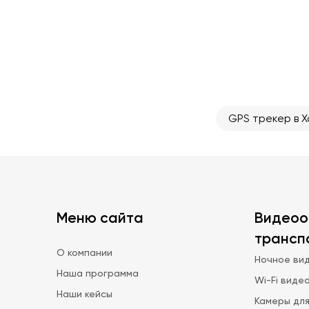
навигационной
BEI
системы
AG
SIM-карты
1 M
Цифровые
1
входы
GPS трекер в Х
Меню сайта
Видеоо
трансп
О компании
Ночное вид
Наша программа
Wi-Fi виде
Наши кейсы
Камеры для