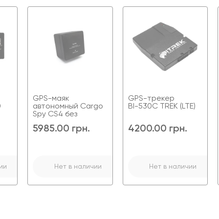
ДУТ
Подключение
Да (при
ДУТ
подключении
Контроль
Нет
соответствующего
зажигания
модуля)
0
Микрофон
Да
Контроль
Да
Реле
Нет
зажигания
блокировки
Микрофон
Нет
GPS и GSM
Внутренние
Реле
Да (при
антенны
блокировки
подключении
соответствующего
модуля)
GPS-маяк
GPS-трекер
0
автономный Cargo
ВІ-530С TREK (LTE)
Spy CS4 без
магнитов 12000 мА
5985.00 грн.
4200.00 грн.
ии
Нет в наличии
Нет в наличии
тренняя GSM с высоким
GPS и GSM
внутренние
GPS и GSM
Внутренние
ффициентом усиления
антенны
антенны
M/GPRS/GNSS/BLUETOOTH
Гарантия
2 года
Тип
Постоянное
питания
, ГЛОНАСС, GALILEO,
Каналы
GPRS, SMS,