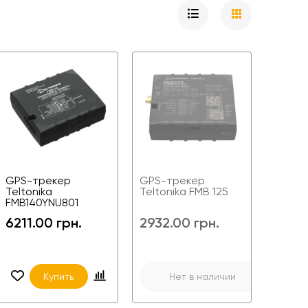
GPS-трекер
GPS-трекер
Teltonika
Teltonika FMB 125
FMB140YNU801
6211.00 грн.
2932.00 грн.
Купить
Нет в наличии
Стандарт
GSM
GPS и GSM
внешние