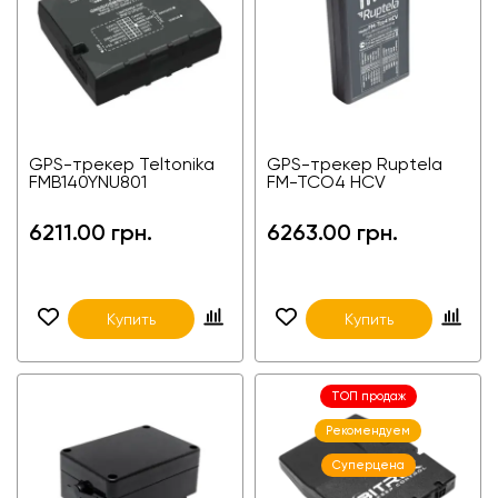
GPS-трекер Teltonika
GPS-трекер Ruptela
FMB140YNU801
FM-TCO4 HCV
6211.00 грн.
6263.00 грн.
Купить
Купить
ТОП продаж
Рекомендуем
Суперцена