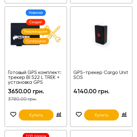
Новинка
Скидка!
Рекомендуем
Суперцена
Готовый GPS комплект:
GPS-трекер Cargo Unit
трекер BI 522 L TREK +
SOS
установка GPS
трекера + ПО.
3650.00 грн.
4140.00 грн.
Мониторинг GPS
3780.00 грн.
Купить
Купить
ТОП продаж