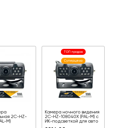
ТОП продаж
Суперцена
ера
Камера ночного видения
ьная 2C-HZ-
2C-HZ-108040X (PAL-M) с
AL-M)
ИК-подсветкой для авто