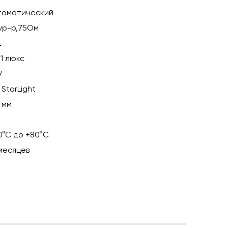
томатический
0vp-p,75Ом
L
01 люкс
7
 StarLight
 мм
0°C до +80°C
 месяцев