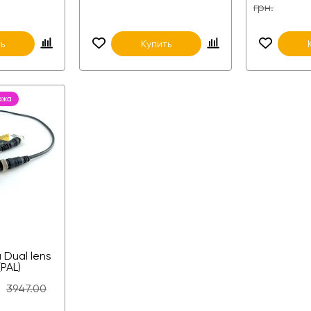
грн.
ь
Купить
ажа
 Dual lens
PAL)
3947.00