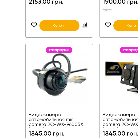
2153.00 грн.
1900.00 грн
универсальная
грн.
Купить
Купит
Распродажа
Распрод
Видеокамера
Видеокамера
автомобильная mini
автомобильная
camera 2C-WX-96005X
camera 2C-WX
(PAL-M)
(PAL-M)
1845.00 грн.
1845.00 грн