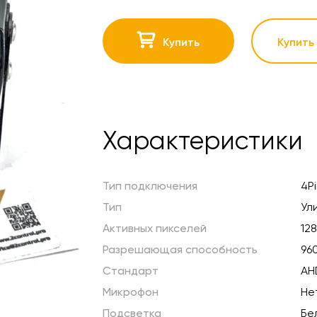
Купить
Купить 
Характеристики
Тип подключения
4Pi
Тип
Ул
Активных пикселей
128
Разрешающая способность
96
Стандарт
AH
Микрофон
Не
Подсветка
Бе