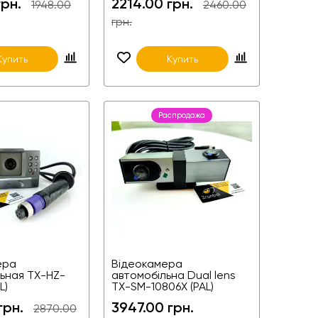
грн.
2214.00 грн.
1948.00
2460.00
грн.
Купить
Купить
Распродажа
ера
Відеокамера
ьная TX-HZ-
автомобільна Dual lens
L)
TX-SM-10806X (PAL)
грн.
3947.00 грн.
2870.00