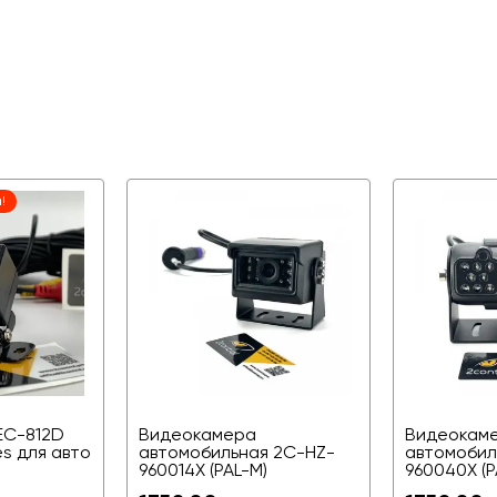
!
EC-812D
Видеокамера
Видеокам
es для авто
автомобильная 2C-HZ-
автомобил
960014X (PAL-M)
960040X (P