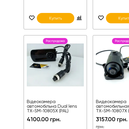
Купить
Купит
Распродажа
Распрод
Відеокамера
Видеокамера
автомобільна Dual lens
автомобильная
TX-SM-10805X (PAL)
TX-SM-10807X (
4100.00 грн.
3157.00 грн.
грн.