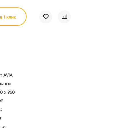
в 1 клик
n AVIA
ичная
0 x 960
0P
D
т
лая