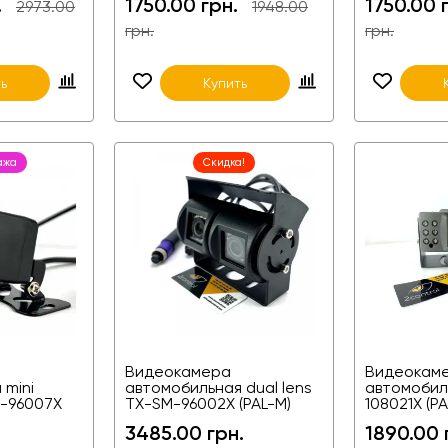
.
1750.00 грн.
1750.00 
2973.00
1948.00
грн.
грн.
ь
Купить
ажа
Скидка!
Видеокамера
Видеокам
 mini
автомобильная dual lens
автомобил
-96007X
TX-SM-96002X (PAL-M)
108021X (PA
.
3485.00 грн.
1890.00 