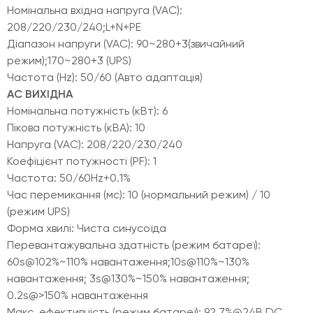
Номінальна вхідна напруга (VAC):
208/220/230/240;L+N+PE
Діапазон напруги (VAC): 90~280+3(звичайний
режим);170~280+3 (UPS)
Частота (Hz): 50/60 (Авто адаптація)
АС ВИХІДНА
Номінальна потужність (кВт): 6
Пікова потужність (кВА): 10
Напруга (VAC): 208/220/230/240
Коефіцієнт потужності (PF): 1
Частота: 50/60Hz+0.1%
Час перемикання (мс): 10 (нормальний режим) / 10
(режим UPS)
Форма хвилі: Чиста синусоїда
Перевантажувальна здатність (режим батареї):
60s@102%~110% навантаження;10s@110%~130%
навантаження; 3s@130%~150% навантаження;
0.2s@>150% навантаження
Макс. ефективність (режим батареї): 92.7%@24В DC