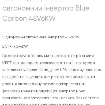
автономний інвертор Blue
Carbon 48V6KW
Однофазний автономний інвертор 48V6KW
BCT-FXC-6KW
Це багатофункціональний інвертор, інтегрований з
MPPT контролером, високочастотним інвертором з
чистою синусйдою та модулем UPS в одному пристрої,
що ідеально підходить для резервного живлення та
роботі в автономному режимі з використанням
фотоелектричних модулів. Цей інвертор може
працювати як з батареями, так і без них. Вся система
також потребує інших пристроїв для повноцінної