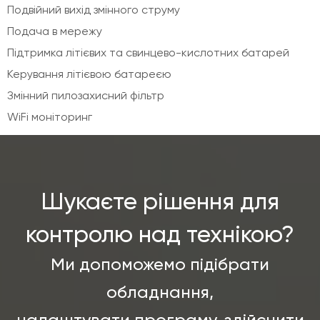
Подвійний вихід змінного струму
Подача в мережу
Підтримка літієвих та свинцево-кислотних батарей
Керування літієвою батареєю
Змінний пилозахисний фільтр
WiFi моніторинг
Шукаєте рішення для
контролю над технікою?
Ми допоможемо підібрати
обладнання,