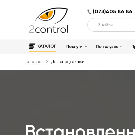
(073)405 86 86
КАТАЛОГ
Послуги
По галузях
П
Головна
Для спецтехніки
Встановленн