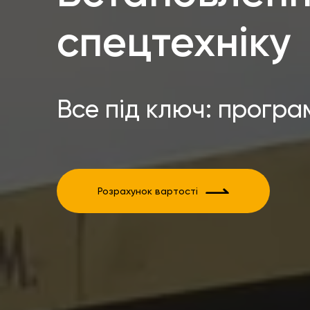
спецтехніку
Все під ключ: програ
Розрахунок вартості