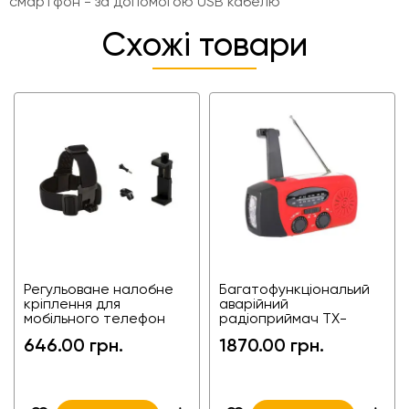
смартфон - за допомогою USB кабелю
Схожі товари
Регульоване налобне
Багатофункціональий
кріплення для
аварійний
мобільного телефон
радіоприймач TX-
2C-CP-J01
TYN088
646.00 грн.
1870.00 грн.