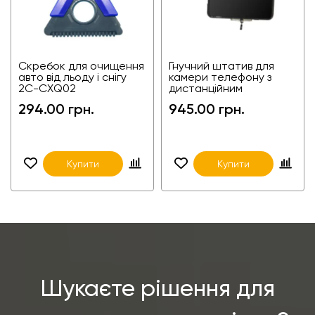
Скребок для очищення
Гнучний штатив для
авто від льоду і снігу
камери телефону з
2C-CXQ02
дистанційним
керуванням по
294.00 грн.
945.00 грн.
Bluetooth 2С-GP103E
Купити
Купити
Шукаєте рішення для