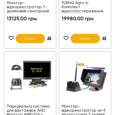
Монітор-
928HQ Agro 4:
відеореєстратор 7-
Комплект
дюймовий сенсорний
відеоспостереження
монітор-
на 4 камери для
13125.00 грн.
19980.00 грн.
відеореєстратор BSD з
кругового огляду на
комплектом камер EM-
агротехніку та
705BQ
спецтехніку
Купити
Купити
Паркувальна система
Монітор-
для вантажівок AHD
відеореєстратор wi-fi
Монітор AMI0706 з
бездротовий 7 дюймів