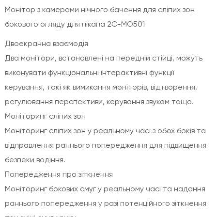
Монітор з камерами нічного бачення для сліпих зон
бокового огляду для пікапа 2С-MO501
Двоекранна взаємодія
Два монітори, встановлені на передній стійці, можуть
виконувати функціональні інтерактивні функції
керування, такі як вимикання моніторів, відтворення,
регулювання перспективи, керування звуком тощо.
Моніторинг сліпих зон
Моніторинг сліпих зон у реальному часі з обох боків та
відправлення раннього попередження для підвищення
безпеки водіння.
Попередження про зіткнення
Моніторинг бокових смуг у реальному часі та надання
раннього попередження у разі потенційного зіткнення