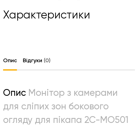
Характеристики
Опис
Відгуки
(0)
Опис
Монітор з камерами
для сліпих зон бокового
огляду для пікапа 2С-MO501