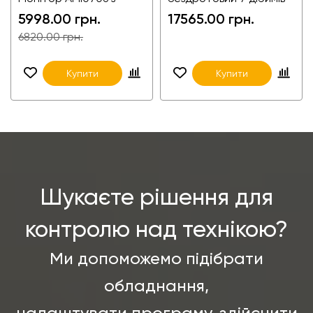
камерою задньго
EM-703WD111 + камера
5998.00 грн.
17565.00 грн.
огляду
для вантажівок,
агротехніки,
6820.00 грн.
Купити
Купити
Шукаєте рішення для
контролю над технікою?
Ми допоможемо підібрати
обладнання,