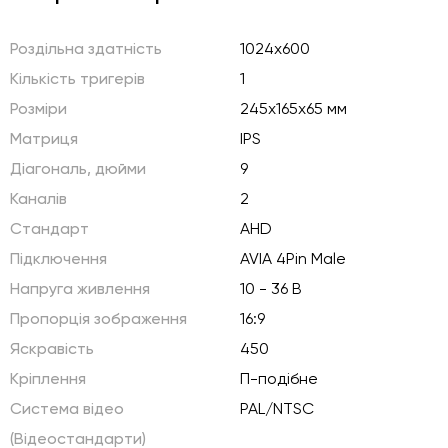
Роздільна здатність
1024х600
Кількість тригерів
1
Розміри
245x165x65 мм
Матриця
IPS
Діагональ, дюйми
9
Каналів
2
Стандарт
AHD
Підключення
AVIA 4Pin Male
Напруга живлення
10 - 36 В
Пропорція зображення
16:9
Яскравість
450
Кріплення
П-подібнe
Система відео
PAL/NTSC
(Відеостандарти)