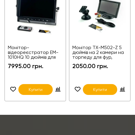
Монітор-
Монітор TX-M502-Z 5
відеореєстратор EM-
дюймів на 2 камери на
1010HQ 10 дюймів для
торпеду для фур,
фур, агротехніки,
агротехніки,
7995.00 грн.
2050.00 грн.
спецтехніки
спецтехніки
Купити
Купити