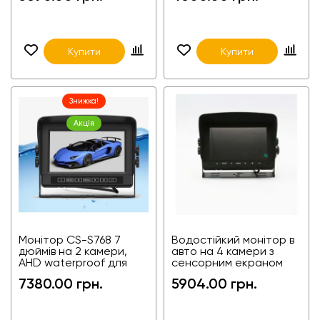
Купити
Купити
Знижка!
Акція
Монітор CS-S768 7
Водостійкий монітор в
дюймів на 2 камери,
авто на 4 камери з
AHD waterproof для
сенсорним екраном
фур, агротехніки,
CS-S762TMQ-T AHD
7380.00 грн.
5904.00 грн.
спецтехніки