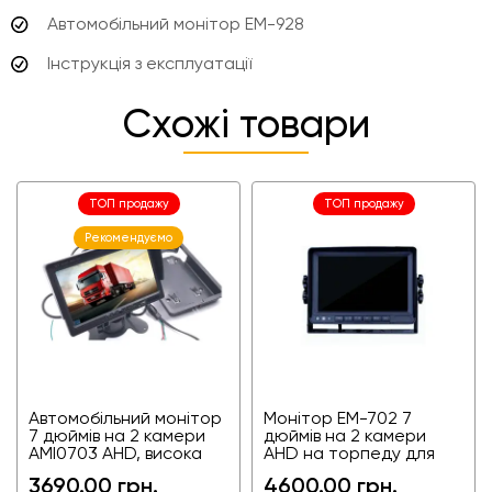
Автомобільний монітор EM-928
Інструкція з експлуатації
Схожі товари
ТОП продажу
ТОП продажу
Рекомендуємо
Автомобільний монітор
Монітор EM-702 7
7 дюймів на 2 камери
дюймів на 2 камери
AMI0703 AHD, висока
AHD на торпеду для
якість картинки
фур, агротехніки,
3690.00 грн.
4600.00 грн.
спецтехніки