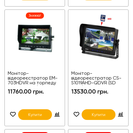
Знижка!
Монітор-
Монітор-
відеореєстратор EM-
відеореєстратор CS-
703HDVR на торпеду
S1019AHD-QDVR (SD
на 4 камери (4-
Type) 10 дюймів на 4
11760.00 грн.
13530.00 грн.
канальний) для фур,
камери (4-канальний) з
агротехніки, спецте
сенсорним е
Купити
Купити