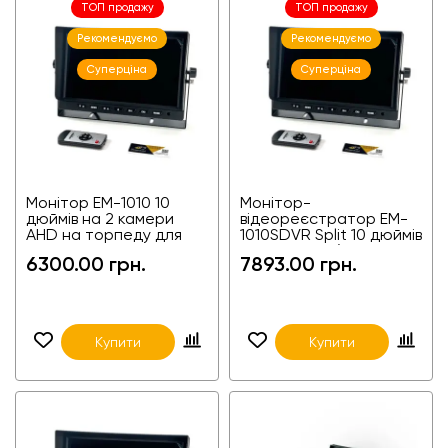
ТОП продажу
ТОП продажу
Рекомендуємо
Рекомендуємо
Суперціна
Суперціна
Монітор EM-1010 10
Монітор-
дюймів на 2 камери
відеореєстратор EM-
AHD на торпеду для
1010SDVR Split 10 дюймів
фур, агротехніки,
на 2 камери (2-
6300.00 грн.
7893.00 грн.
спецтехніки
канальний) для фур,
агротехніки,
Купити
Купити