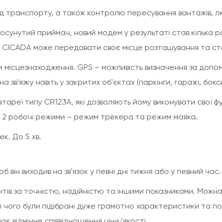
д транспорту, а також контролю пересування вантажів, л
унутий приймач, новий модем у результаті став кілька раз
V2 CICADA може передавати своє місце розташування та ст
и місцезнаходження. GPS – можливість визначення за допо
на зв'язку навіть у закритих об'єктах (паркінги, гаражі, б
атареї типу CR123A, які дозволяють йому виконувати свої фу
 2 робочі режими – режим трекера та режим маяка.
к. До 5 хв.
він виходив на зв'язок у певні дні тижня або у певний час
ентів за точністю, надійністю та іншими показниками. Мож
 чого були підібрані дуже грамотно характеристики та по
ає відмінне співвідношення ціни/якості.