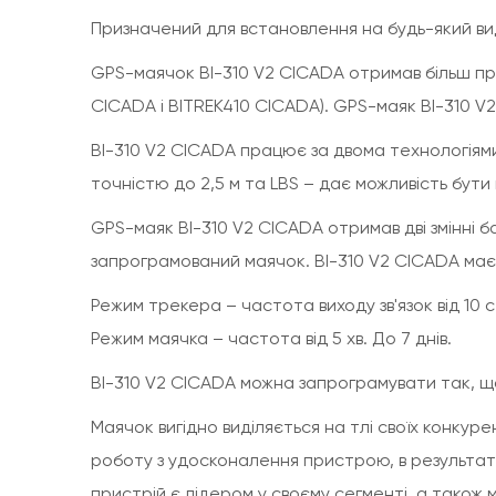
Призначений для встановлення на будь-який ви
GPS-маячок BI-310 V2 CICADA отримав більш прос
CICADA і BITREK410 CICADA). GPS-маяк BI-310 
BI-310 V2 CICADA працює за двома технологіям
точністю до 2,5 м та LBS – дає можливість бути 
GPS-маяк BI-310 V2 CICADA отримав дві змінні б
запрограмований маячок. BI-310 V2 CICADA має
Режим трекера – частота виходу зв'язок від 10 се
Режим маячка – частота від 5 хв. До 7 днів.
BI-310 V2 CICADA можна запрограмувати так, щоб 
Маячок вигідно виділяється на тлі своїх конкур
роботу з удосконалення пристрою, в результаті
пристрій є лідером у своєму сегменті, а також м