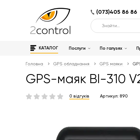
(073)405 86 86
КАТАЛОГ
Послуги
По галузях
П
Головна
GPS обладнання
GPS маяки
GPS
GPS-маяк BI-310 V
0 відгуків
Артикул:
890