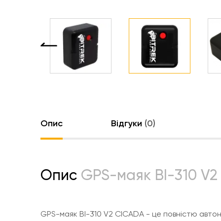
Опис
Відгуки
(0)
Опис
GPS-маяк BI-310 V2
GPS-маяк BI-310 V2 CICADA - це повністю авто