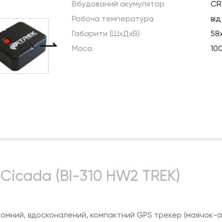
Вбудований акумулятор
CR
Робоча температура
від
Габарити (ШхДхВ)
58
Маса
100
 Cicada (BI-310 HW2 TREK)
номний, вдосконалений, компактний GPS трекер (маячок-а