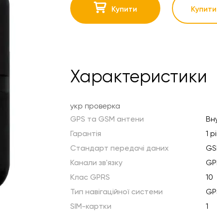
Купити
Купити 
Характеристики
укр проверка
GPS та GSM антени
Вн
Гарантія
1 р
Стандарт передачі даних
GS
Канали зв'язку
GP
Клас GPRS
10
Тип навігаційної системи
GP
SIM-картки
1