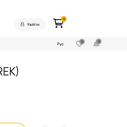
0
Увійти
0
0
Рус
REK)