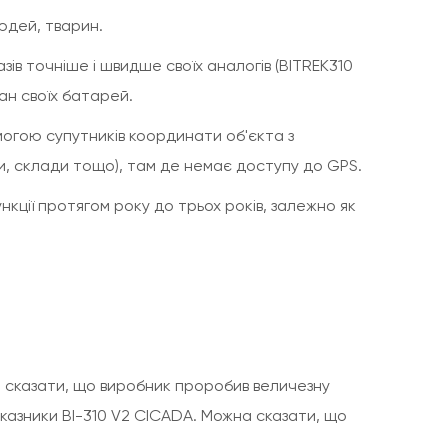
юдей, тварин.
ів точніше і швидше своїх аналогів (BITREK310
ан своїх батарей.
могою супутників координати об'єкта з
окси, склади тощо), там де немає доступу до GPS.
нкції протягом року до трьох років, залежно як
.
на сказати, що виробник проробив величезну
казники BI-310 V2 CICADA. Можна сказати, що