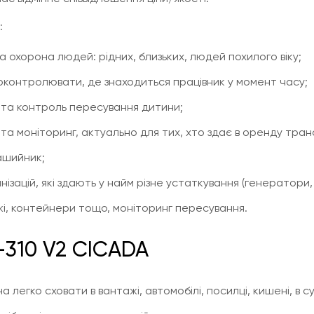
:
а охорона людей: рідних, близьких, людей похилого віку;
роконтролювати, де знаходиться працівник у момент часу;
 та контроль пересування дитини;
а моніторинг, актуально для тих, хто здає в оренду тран
ашийник;
зацій, які здають у найм різне устаткування (генератори
жі, контейнери тощо, моніторинг пересування.
-310 V2 CICADA
легко сховати в вантажі, автомобілі, посилці, кишені, в сумц