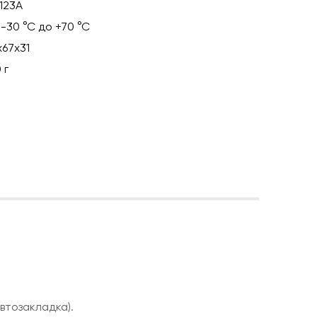
123A
 -30 °С до +70 °С
х67х31
 г
втозакладка).