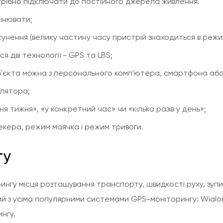
трібно підключати до постійного джерела живлення.
мінювати;
унення (велику частину часу пристрій знаходиться в режим
 дві технології - GPS та LBS;
б'єкта можна з персонального комп'ютера, смартфона аб
улятора;
я тижня», «у конкретний час» чи «кілька разів у день»;
екера, режим маячка і режим тривоги.
гу
у місця розташування транспорту, швидкості руху, зупи
й з усіма популярними системами GPS-моніторингу: Wialon
нгу.