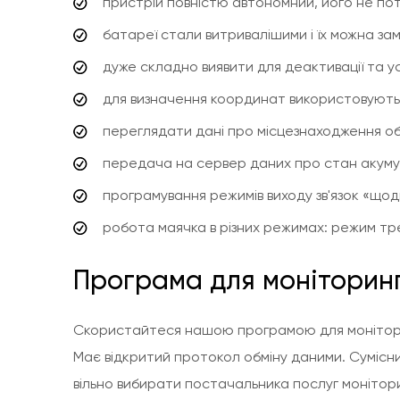
пристрій повністю автономний, його не по
батареї стали витривалішими і їх можна за
дуже складно виявити для деактивації та ус
для визначення координат використовуються
переглядати дані про місцезнаходження о
передача на сервер даних про стан акум
програмування режимів виходу зв'язок «щодн
робота маячка в різних режимах: режим тр
Програма для моніторин
Скористайтеся нашою програмою для моніторинг
Має відкритий протокол обміну даними. Сумісни
вільно вибирати постачальника послуг монітори