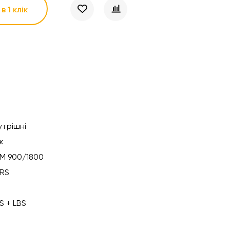
в 1 клік
утрішні
ік
M 900/1800
RS
S + LBS