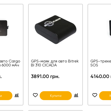
авто Cargo
GPS-маяк для авто Bitrek
GPS-треке
ів 6000 мАч
BI 310 CICADA
SOS
.
3891.00 грн.
4140.00 
ти
Купити