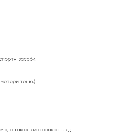
спортні засоби.
, мотори тощо.)
і, а також в мотоциклі і т. д.;