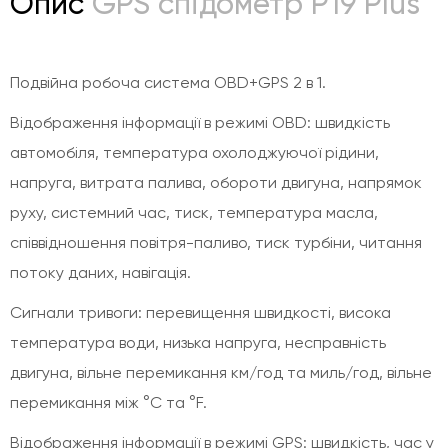
Опис
GPS спідометр P19 Plus
Подвійна робоча система OBD+GPS 2 в 1.
Відображення інформації в режимі OBD: швидкість
автомобіля, температура охолоджуючої рідини,
напруга, витрата палива, обороти двигуна, напрямок
руху, системний час, тиск, температура масла,
співвідношення повітря-паливо, тиск турбіни, читання
потоку даних, навігація.
Сигнали тривоги: перевищення швидкості, висока
температура води, низька напруга, несправність
двигуна, вільне перемикання км/год та миль/год, вільне
перемикання між °C та °F.
Відображення інформації в режимі GPS: швидкість, час у