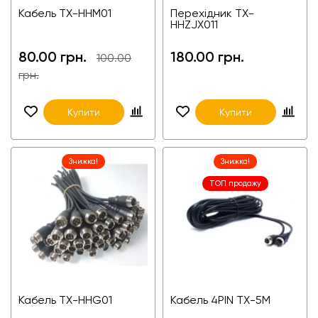
Кабель TX-HHM01
Перехідник TX-
HHZJX011
80.00 грн.
180.00 грн.
100.00
грн.
Купити
Купити
Знижка!
Знижка!
ТОП продажу
Кабель TX-HHG01
Кабель 4PIN TX-5M