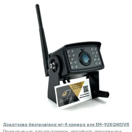
Додаткова безпровідна wi-fi камера для EM-928QWDVR
Призначення: для вантажівок, автобусів, агротехніки,