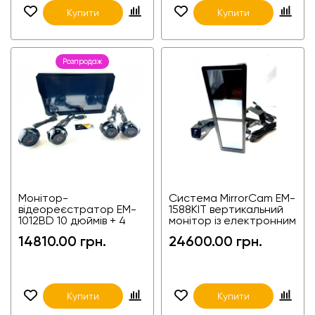
Купити
Купити
Розпродаж
Монітор-
Система MirrorCam EM-
відеореєстратор EM-
1588KIT вертикальний
1012BD 10 дюймів + 4
монітор із електронним
камери з функцією
дзеркалом
14810.00 грн.
24600.00 грн.
виявлення сліпих зон
для фур, агро
Купити
Купити