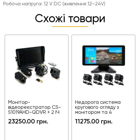
Робоча напруга: 12 V DC (живлення 12–24V)
Схожі товари
Монітор-
Недорога система
відеореєстратор CS-
кругового огляду з
S1019AHD-QDVR + 2 ІЧ
монітором та 4
камери кругового
камерами FGM100407-
23250.00 грн.
11275.00 грн.
огляду для тракторів,
BSD для фур,
комбайнів та
агротехніки та
спецтехніки