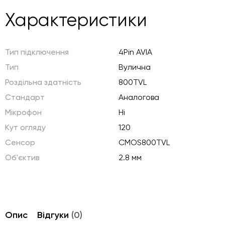
Характеристики
Тип підключення
4Pin AVIA
Тип
Вулична
Роздільна здатність
800TVL
Стандарт
Аналогова
Мікрофон
Ні
Кут огляду
120
Сенсор
CMOS800TVL
Об'єктив
2.8 мм
Опис
Відгуки
(0)