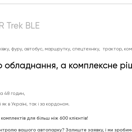
R Trek BLE
ку, фуру, автобус, маршрутку, спецтехніку, трактор, комб
 обладнання, а комплексне рі
а 48 годин,
к в Україні, так і за кордоном.
омплектів для більш ніж 600 клієнтів!
нтролю вашого автопарку? Залиште заявку, і ми зробимо