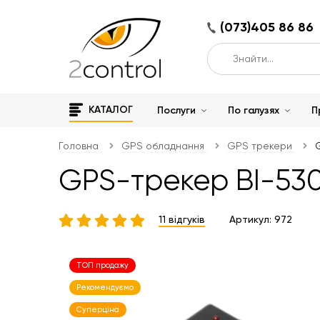
(073)405 86 86
КАТАЛОГ
Послуги
По галузях
П
Головна
GPS обладнання
GPS трекери
GPS-трекер ВІ-530
11 відгуків
Артикул:
972
ТОП продажу
Рекомендуємо
Суперціна