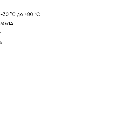
 -30 °С до +80 °С
х60х14
г
54