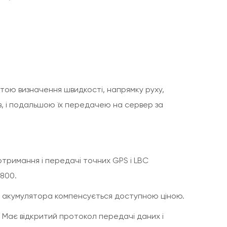
тою визначення швидкості, напрямку руху,
в, і подальшою їх передачею на сервер за
 отримання і передачі точних GPS і LBC
800.
го акумулятора компенсується доступною ціною.
. Має відкритий протокол передачі даних і