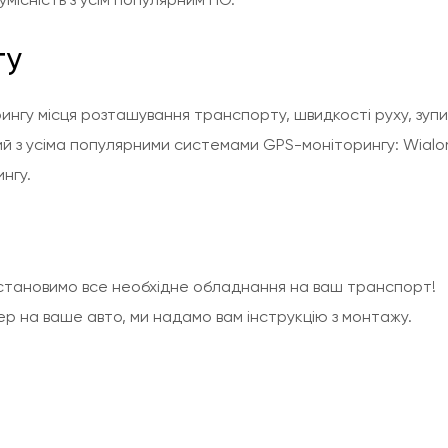
гу
у місця розташування транспорту, швидкості руху, зупи
й з усіма популярними системами GPS-моніторингу: Wialon
нгу.
 встановимо все необхідне обладнання на ваш транспорт!
р на ваше авто, ми надамо вам інструкцію з монтажу.