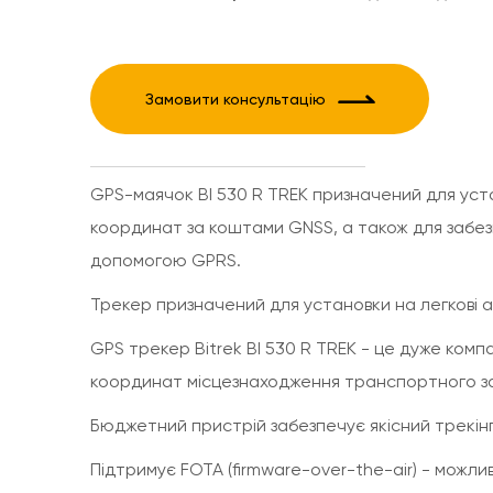
Замовити консультацію
GPS-маячок BI 530 R TREK призначений для уста
координат за коштами GNSS, а також для забезп
допомогою GPRS.
Трекер призначений для установки на легкові ав
GPS трекер Bitrek BI 530 R TREK - це дуже комп
координат місцезнаходження транспортного за
Бюджетний пристрій забезпечує якісний трекін
Підтримує FOTA (firmware-over-the-air) - можли