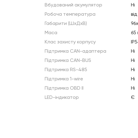
Вбудований акумулятор
Ні
Робоча температура
від
Габарити (ШхДхВ)
96
Маса
65 
Клас захисту корпусу
IP
Підтримка CAN-адаптера
Ні
Підтримка CAN-BUS
Ні
Підтримка RS-485
Ні
Підтримка 1-wire
Ні
Підтримка OBD II
Ні
LED-індикатор
Є