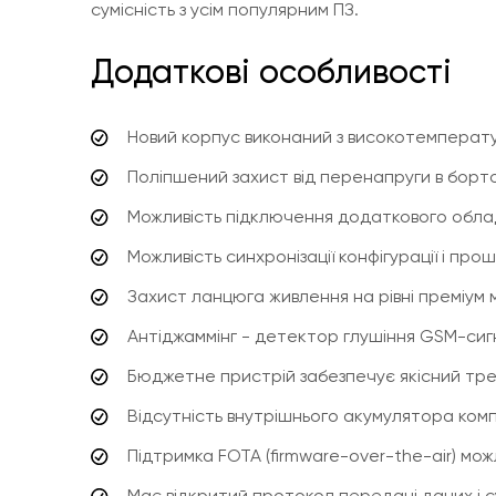
сумісність з усім популярним ПЗ.
Додаткові особливості
Новий корпус виконаний з високотемперату
Поліпшений захист від перенапруги в борто
Можливість підключення додаткового облад
Можливість синхронізації конфігурації і про
Захист ланцюга живлення на рівні преміум
Антіджаммінг - детектор глушіння GSM-сиг
Бюджетне пристрій забезпечує якісний тре
Відсутність внутрішнього акумулятора ком
Підтримка FOTA (firmware-over-the-air) мо
Має відкритий протокол передачі даних і су