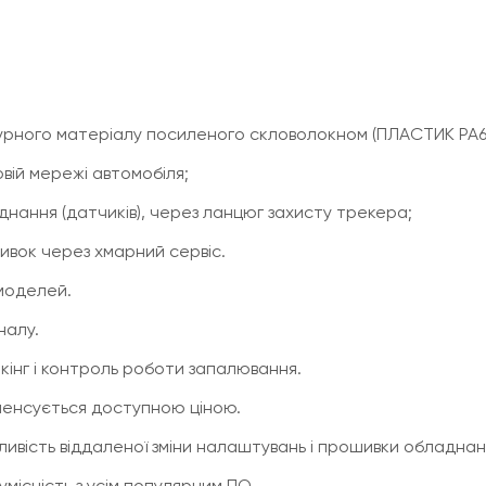
рного матеріалу посиленого скловолокном (ПЛАСТИК РА6), 
вій мережі автомобіля;
нання (датчиків), через ланцюг захисту трекера;
шивок через хмарний сервіс.
 моделей.
налу.
кінг і контроль роботи запалювання.
пенсується доступною ціною.
жливість віддаленої зміни налаштувань і прошивки обладнан
місність з усім популярним ПО.