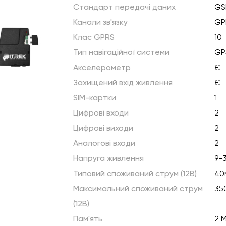
Стандарт передачі даних
GS
Канали зв'язку
GP
Клас GPRS
10
Тип навігаційної системи
GP
Акселерометр
Є
Захищений вхід живлення
Є
SIM-картки
1
Цифрові входи
2
Цифрові виходи
2
Аналогові входи
2
Напруга живлення
9-
Типовий споживаний струм (12В)
40
Максимальний споживаний струм
35
(12В)
Пам'ять
2 