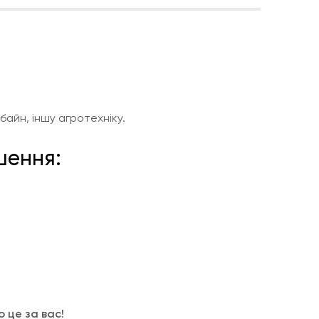
айн, іншу агротехніку.
шення:
 це за вас!