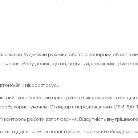
новки на будь-який рухомий або стаціонарний об'єкт з ме
ечення збору даних, що надходять від зовнішніх пристрої
томобілі і мікроавтобуси.
актний і високоякісний пристрій яке використовується для
собу користувачеві. Стандарт передачі даних GSM 900-1
г і контроль роботи запалювання. Відсутність внутрішньо
вість віддаленої зміни налаштувань і прошивки обладнання