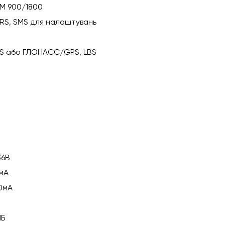
M 900/1800
RS, SMS для налаштувань
S або ГЛОНАСС/GPS, LBS
36В
мА
0мА
МБ