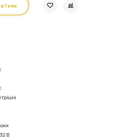
в 1 клік
к
к
утрішні
роки
-32 В