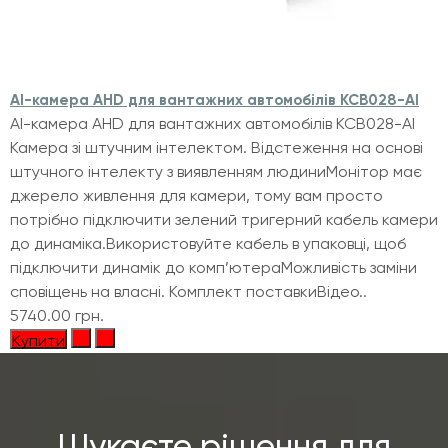
AI-камера AHD для вантажних автомобілів KCB028-AI
AI-камера AHD для вантажних автомобілів KCB028-AI
Камера зі штучним інтелектом. Відстеження на основі
штучного інтелекту з виявленням людиниМонітор має
джерело живлення для камери, тому вам просто
потрібно підключити зелений тригерний кабель камери
до динаміка.Використовуйте кабель в упаковці, щоб
підключити динамік до комп’ютераМожливість заміни
сповіщень на власні. Комплект поставкиВідео..
5740.00 грн.
Купити
Шукаєте рішення для