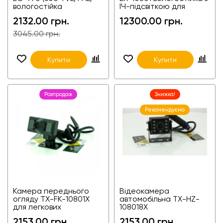
вологостійка
ІЧ-підсвіткою для
ширококутна з ІЧ-
вантажівок і фур
2132.00 грн.
12300.00 грн.
підсвіткою для
вантажівок і фур,
3045.00 грн.
Купити
Купити
Розпродаж
Знижка!
Рекомендуємо
Камера переднього
Відеокамера
огляду TX-FK-10801X
автомобільна TX-HZ-
для легкових
108018X
автомобілів, вантажівок
2153.00 грн.
2153.00 грн.
і фур, автобусів,