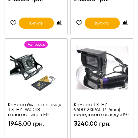
спецтех
Купити
Купити
Розпродаж
Камера бічного огляду
Камера TX-HZ-
TX-HZ-960018
960012X(PAL-P-6mm)
вологостійка з ІЧ-
переднього огляду з ІЧ-
підсвіткою для
підсвіткою
1948.00 грн.
3240.00 грн.
вантажівок і фур
вологостійка, для авто,
універсальна
автомобільна камера