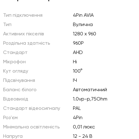
Тип підключення
4Pin AVIA
Тип
Вулична
Активних пікселів
1280 x 960
Роздільна здатність
960P
Стандарт
AHD
Мікрофон
Ні
Кут огляду
100°
Підсвічування
ІЧ
Баланс білого
Автоматичний
Відеовихід
1.0vp-p,75Ohm
Стандарт відеосигналу
PAL
Роз'єм
4Pin
Мінімальна освітленість
0,01 люкс
Напруга
12 - 24 В