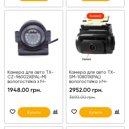
Знижка!
Камера для авто TX-
Камера для авто TX-
CZ-96002X(PAL-M)
SM-10801X(PAL)
вологостійка з ІЧ-
вологостійка з ІЧ-
підсвіткою,
підсвіткою,
1948.00 грн.
2952.00 грн.
універсальна
універсальна
3690.00 грн.
Купити
Купити