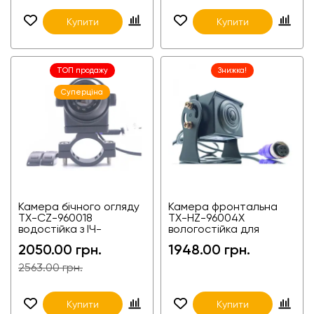
Купити
Купити
ТОП продажу
Знижка!
Суперціна
Камера бічного огляду
Камера фронтальна
TX-CZ-960018
TX-HZ-96004X
водостійка з ІЧ-
вологостійка для
підсвіткою для
вантажівок і фур
2050.00 грн.
1948.00 грн.
вантажівок і фур
2563.00 грн.
Купити
Купити