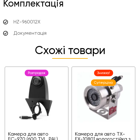
Комплектація
HZ-960012X
Документація
Схожі товари
Розпродаж
Знижка!
Суперціна
Камера для авто
Камера для авто TX-
ЕС-970 (600 TVL, PAL)
EX-10801 вологостійка з