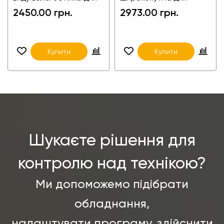
авто, вантажівок і фур,
мікроавтобусів
2450.00 грн.
2973.00 грн.
автомобільна камера
Купити
Купити
Шукаєте рішення для
контролю над технікою?
Ми допоможемо підібрати
обладнання,
налаштувати програму, здійснити