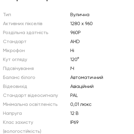
Тип
Вулична
Активних пікселів
1280 x 960
Роздільна здатність
960P
Стандарт
AHD
Мікрофон
Ні
Кут огляду
120°
Підсвічування
ІЧ
Баланс білого
Автоматичний
Відеовихід
Авіаційний
Стандарт відеосигналу
PAL
Мінімальна освітленість
0,01 люкс
Напруга
12 В
Клас захисту
IP69
(вологостійкість)