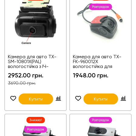
Розпродаж
Камера для авто TX-
Камера для авто TX-
SM-10801X(PAL)
FK-960012X
вологостійка з ІЧ-
вологостійка для
підсвіткою,
вантажівок і фур
2952.00 грн.
1948.00 грн.
універсальна
3690.00 грн.
Купити
Купити
Знижка!
Розпродаж
Розпродаж