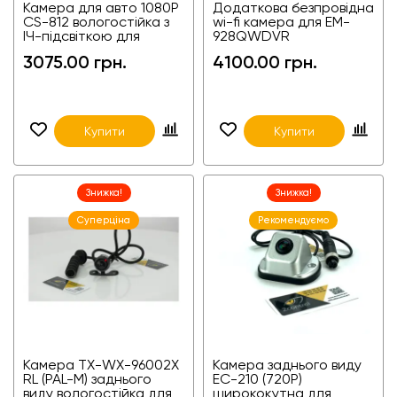
Камера для авто 1080P
Додаткова безпровідна
CS-812 вологостійка з
wi-fi камера для EM-
ІЧ-підсвіткою для
928QWDVR
вантажівок та фур
3075.00 грн.
4100.00 грн.
Купити
Купити
Знижка!
Знижка!
Суперціна
Рекомендуємо
Камера TX-WX-96002X
Камера заднього виду
RL (PAL-M) заднього
EC-210 (720P)
виду вологостійка для
ширококутна для