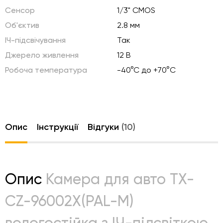
Сенсор
1/3" CMOS
Об'єктив
2.8 мм
ІЧ-підсвічування
Так
Джерело живлення
12 В
Робоча температура
-40°C до +70°C
Опис
Інструкції
Відгуки
(10)
Опис
Камера для авто TX-
CZ-96002X(PAL-M)
вологостійка з ІЧ-підсвіткою,