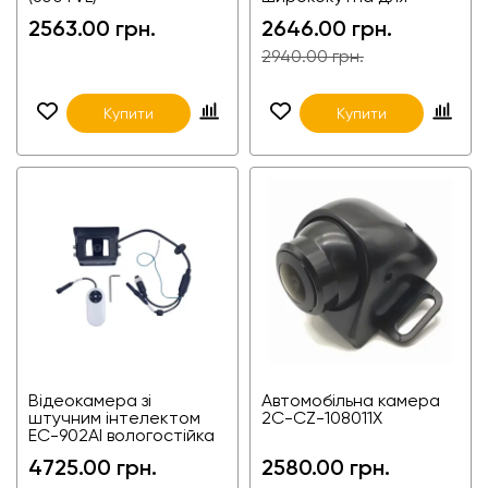
мікроавтобусів
2563.00 грн.
2646.00 грн.
2940.00 грн.
Купити
Купити
Відеокамера зі
Автомобільна камера
штучним інтелектом
2C-CZ-108011X
EC-902AI вологостійка
для авто, вантажівок і
4725.00 грн.
2580.00 грн.
фур, автомобільна
камера