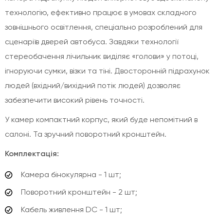
технологію, ефективно працює в умовах складного
зовнішнього освітлення, спеціально розроблений для
сценаріїв дверей автобуса. Завдяки технології
стереобачення лічильник виділяє «голови» у потоці,
ігноруючи сумки, візки та тіні. Двосторонній підрахунок
людей (вхідний/вихідний потік людей) дозволяє
забезпечити високий рівень точності.
У камер компактний корпус, який буде непомітний в
салоні. Та зручний поворотний кронштейн.
Комплектація:
Камера бінокулярна - 1 шт;
Поворотний кронштейн - 2 шт;
Кабель живлення DC - 1 шт;