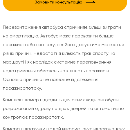
Замовити консультацію
Перевантаження автобуса спричиняє більші витрати
на амортизацію. Автобус може перевозити більше
пасажирів або вантажу, ніж його допустима місткість з
різніх причин. Недостатня кількість транспорту на
маршруті і як наслідок системне переповненння,
недотримання обмежень на кількість пасажирів.
Основна причина не належне відстеження
пасажиропотоку.
Комплект камер підходить для різних видів автобусів,
розрахований одразу на двоє дверей та автоматично
контролює пасажиропотік.
Камера підрахунку людей використовує вдосконалену