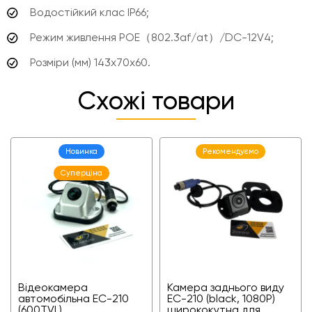
Водостійкий клас
IP66;
Режим живлення
POE（802.3af/at）/DC-12V4;
Розміри (мм) 143x70x60.
Схожі товари
Новинка
Рекомендуємо
Суперціна
Відеокамера
Камера заднього виду
автомобільна ЕС-210
EC-210 (black, 1080P)
(600TVL)
ширококутна для