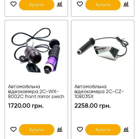
Купити
Купити
Автомобільна
Автомобільна
відеокамера 2С-WX-
відеокамера 2C-CZ-
8002C front mirror swich
108035X
для вантажівок та
1720.00 грн.
2258.00 грн.
комерційного легкового
транспорту
Купити
Купити