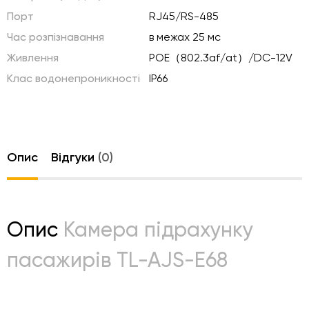
Порт
RJ45/RS-485
Час розпізнавання
в межах 25 мс
Живлення
POE（802.3af/at）/DC-12V
Клас водонепроникності
IP66
Опис
Відгуки
(0)
Опис
Камера підрахунку
пасажирів TL-AJS-E68